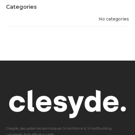
Categories
No categories
Clesyde, des systèmes domotiques SmartHome & SmartBuilding
universels, évolutifs et ouverts.