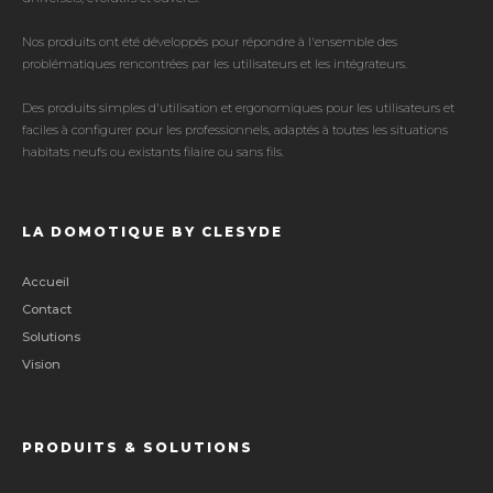
Nos produits ont été développés pour répondre à l'ensemble des
problématiques rencontrées par les utilisateurs et les intégrateurs.
Des produits simples d'utilisation et ergonomiques pour les utilisateurs et
faciles à configurer pour les professionnels, adaptés à toutes les situations
habitats neufs ou existants filaire ou sans fils.
LA DOMOTIQUE BY CLESYDE
Accueil
Contact
Solutions
Vision
PRODUITS & SOLUTIONS