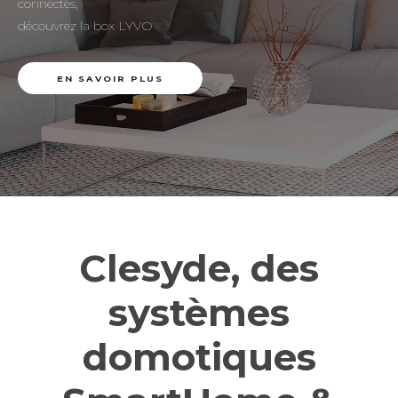
connectés,
découvrez la box LYVO
EN SAVOIR PLUS
Clesyde, des
systèmes
domotiques