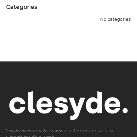
Categories
No categories
Clesyde, des systèmes domotiques SmartHome & SmartBuilding
universels, évolutifs et ouverts.