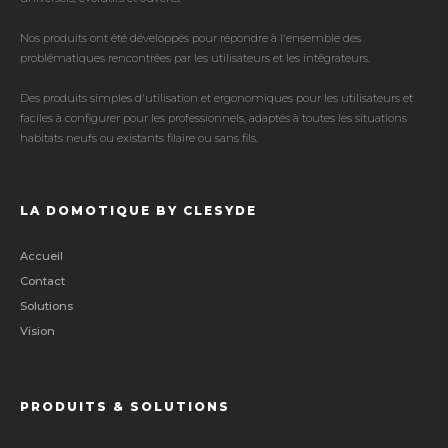
Nos produits ont été développés pour répondre à l'ensemble des
problématiques rencontrées par les utilisateurs et les intégrateurs.
Des produits simples d'utilisation et ergonomiques pour les utilisateurs et
faciles à configurer pour les professionnels, adaptés à toutes les situations
habitats neufs ou existants filaire ou sans fils.
LA DOMOTIQUE BY CLESYDE
Accueil
Contact
Solutions
Vision
PRODUITS & SOLUTIONS